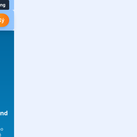
ống
Ký
and
ho
ệ