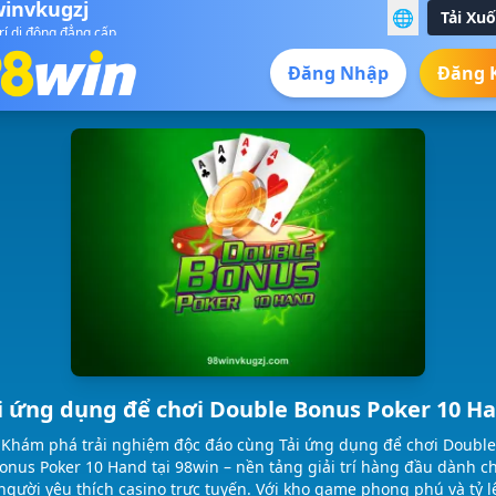
invkugzj
🌐
Tải Xu
trí di động đẳng cấp
Đăng Nhập
Đăng 
i ứng dụng để chơi Double Bonus Poker 10 H
Khám phá trải nghiệm độc đáo cùng Tải ứng dụng để chơi Double
onus Poker 10 Hand tại 98win – nền tảng giải trí hàng đầu dành c
người yêu thích casino trực tuyến. Với kho game phong phú và tỷ l