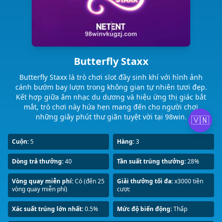
Butterfly Staxx
Butterfly Staxx là trò chơi slot đầy sinh khí với hình ảnh
cánh bướm bay lượn trong không gian tự nhiên tươi đẹp.
Kết hợp giữa âm nhạc du dương và hiệu ứng thị giác bắt
mắt, trò chơi này hứa hẹn mang đến cho người chơi
những giây phút thư giãn tuyệt vời tại 98win.
🇻🇳
Cuộn:
5
Hàng:
3
Dòng trả thưởng:
40
Tần suất trúng thưởng:
28%
Vòng quay miễn phí:
Có (đến 25
Giải thưởng tối đa:
x3000 tiền
vòng quay miễn phí)
cược
Xác suất trúng lớn nhất:
0.5%
Mức độ biến động:
Thấp